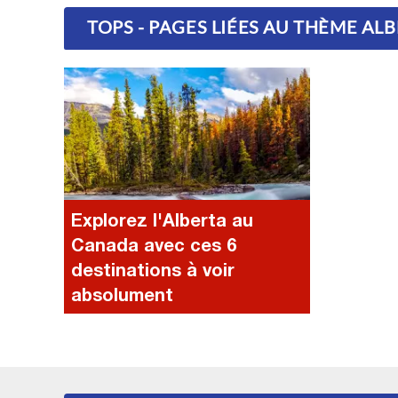
TOPS - PAGES LIÉES AU THÈME AL
Explorez l'Alberta au
Canada avec ces 6
destinations à voir
absolument