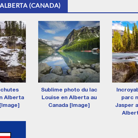
E ALBERTA (CANADA)
 chutes
Sublime photo du lac
Incroya
n Alberta
Louise en Alberta au
parc n
[Image]
Canada [Image]
Jasper 
Alber