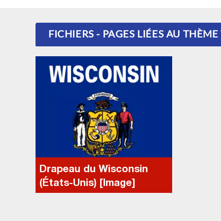
FICHIERS - PAGES LIÉES AU THÈME
Drapeau du Wisconsin
(États-Unis) [Image]