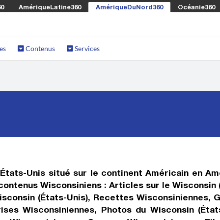
60
AmériqueLatine360
AmériqueDuNord360
Océanie360
es
Contenus
Services
 États-Unis situé sur le continent Américain en 
contenus Wisconsiniens : Articles sur le Wisconsin 
isconsin (États-Unis), Recettes Wisconsiniennes, G
rises Wisconsiniennes, Photos du Wisconsin (États