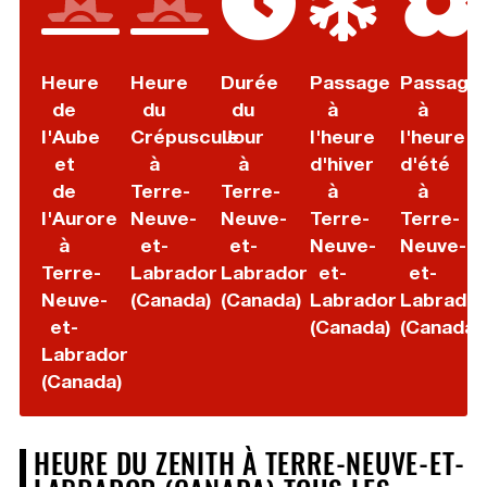
Heure
Heure
Durée
Passage
Passage
de
du
du
à
à
l'Aube
Crépuscule
Jour
l'heure
l'heure
et
à
à
d'hiver
d'été
de
Terre-
Terre-
à
à
l'Aurore
Neuve-
Neuve-
Terre-
Terre-
à
et-
et-
Neuve-
Neuve-
Terre-
Labrador
Labrador
et-
et-
Neuve-
(Canada)
(Canada)
Labrador
Labrador
et-
(Canada)
(Canada)
Labrador
(Canada)
HEURE DU ZENITH À TERRE-NEUVE-ET-