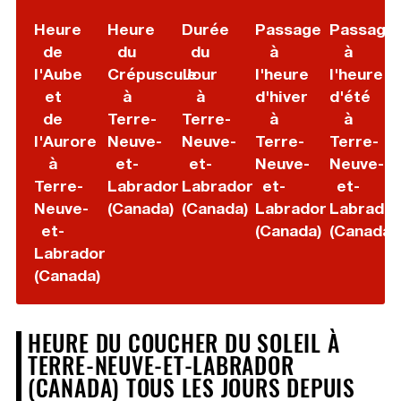
Heure
Heure
Durée
Passage
Passage
de
du
du
à
à
l'Aube
Crépuscule
Jour
l'heure
l'heure
et
à
à
d'hiver
d'été
de
Terre-
Terre-
à
à
l'Aurore
Neuve-
Neuve-
Terre-
Terre-
à
et-
et-
Neuve-
Neuve-
Terre-
Labrador
Labrador
et-
et-
Neuve-
(Canada)
(Canada)
Labrador
Labrador
et-
(Canada)
(Canada)
Labrador
(Canada)
HEURE DU COUCHER DU SOLEIL À
TERRE-NEUVE-ET-LABRADOR
(CANADA) TOUS LES JOURS DEPUIS