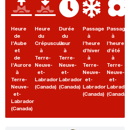
Heure
Heure
Durée
Passage
Passage
de
du
du
à
à
l'Aube
Crépuscule
Jour
l'heure
l'heure
et
à
à
d'hiver
d'été
de
Terre-
Terre-
à
à
l'Aurore
Neuve-
Neuve-
Terre-
Terre-
à
et-
et-
Neuve-
Neuve-
Terre-
Labrador
Labrador
et-
et-
Neuve-
(Canada)
(Canada)
Labrador
Labrador
et-
(Canada)
(Canada)
Labrador
(Canada)