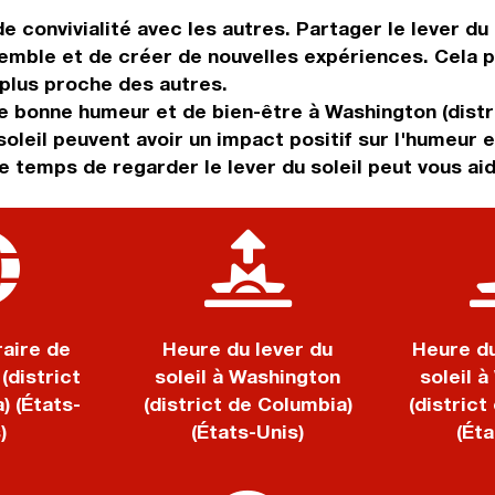
e convivialité avec les autres. Partager le lever du
mble et de créer de nouvelles expériences. Cela pe
 plus proche des autres.
de bonne humeur et de bien-être à Washington (distr
oleil peuvent avoir un impact positif sur l'humeur et
 temps de regarder le lever du soleil peut vous aid
aire de
Heure du lever du
Heure d
(district
soleil à Washington
soleil 
) (États-
(district de Columbia)
(district
)
(États-Unis)
(Éta