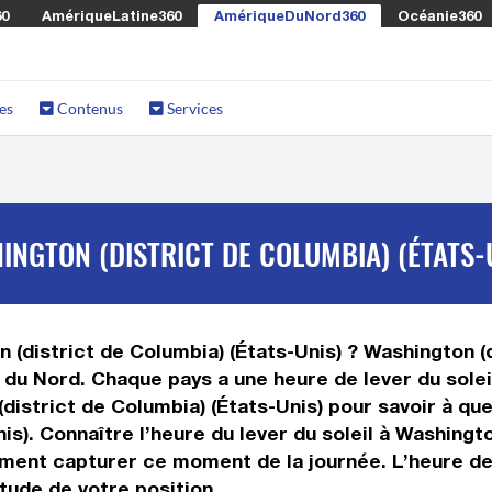
60
AmériqueLatine360
AmériqueDuNord360
Océanie360
es
Contenus
Services
INGTON (DISTRICT DE COLUMBIA) (ÉTATS-
n (district de Columbia) (États-Unis) ? Washington (
du Nord. Chaque pays a une heure de lever du soleil
 (district de Columbia) (États-Unis) pour savoir à 
is). Connaître l’heure du lever du soleil à Washingto
ment capturer ce moment de la journée. L’heure de l
tude de votre position.