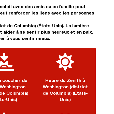
 soleil avec des amis ou en famille peut
ut renforcer les liens avec les personnes
ict de Columbia) (États-Unis). La lumière
 aider à se sentir plus heureux et en paix.
er à vous sentir mieux.
u coucher du
Heure du Zenith à
à Washington
Washington (district
 de Columbia)
de Columbia) (États-
ts-Unis)
Unis)