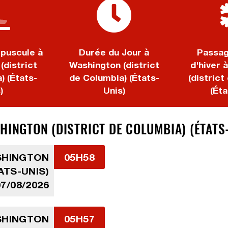
puscule à
Durée du Jour à
Passag
(district
Washington (district
d'hiver 
) (États-
de Columbia) (États-
(district
)
Unis)
(Éta
HINGTON (DISTRICT DE COLUMBIA) (ÉTATS
ASHINGTON
05H58
ATS-UNIS)
07/08/2026
ASHINGTON
05H57