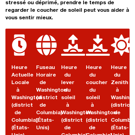
stressé ou déprimé, prendre le temps de
regarder le coucher de soleil peut vous aider à
vous sentir mieux.
Heure
Fuseau
Heure
Heure
Heure
Actuelle
Horaire
du
du
du
Locale
de
lever
coucher
Zenith
à
Washington
du
du
à
Washington
(district
soleil
soleil
Washing
(district
de
à
à
(district
de
Columbia)
Washington
Washington
de
Columbia)
(États-
(district
(district
Columbia
(États-
Unis)
de
de
(États-
Unis)
Columbia)
Columbia)
Unis)