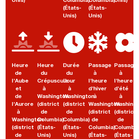
(États-
(États-
Unis)
Unis)
Heure
Heure
Durée
Passage
Passage
de
du
du
à
à
l'Aube
Crépuscule
Jour
l'heure
l'heure
et
à
à
d'hiver
d'été
de
Washington
Washington
à
à
l'Aurore
(district
(district
Washington
Washing
à
de
de
(district
(district
Washington
Columbia)
Columbia)
de
de
(district
(États-
(États-
Columbia)
Columbia
de
Unis)
Unis)
(États-
(États-