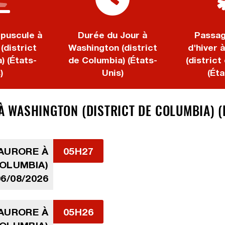
puscule à
Durée du Jour à
Passag
(district
Washington (district
d'hiver 
) (États-
de Columbia) (États-
(district
)
Unis)
(Éta
 À WASHINGTON (DISTRICT DE COLUMBIA) (
'AURORE À
05H27
COLUMBIA)
06/08/2026
'AURORE À
05H26