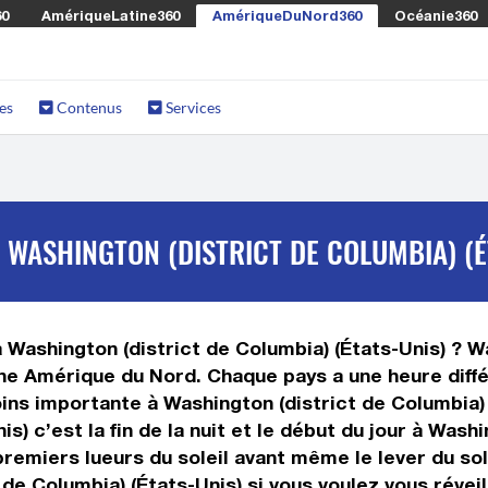
60
AmériqueLatine360
AmériqueDuNord360
Océanie360
es
Contenus
Services
À WASHINGTON (DISTRICT DE COLUMBIA) (É
 à Washington (district de Columbia) (États-Unis) ? W
zone Amérique du Nord. Chaque pays a une heure diffé
ins importante à Washington (district de Columbia) (
s) c’est la fin de la nuit et le début du jour à Washi
premiers lueurs du soleil avant même le lever du sole
 de Columbia) (États-Unis) si vous voulez vous réveil