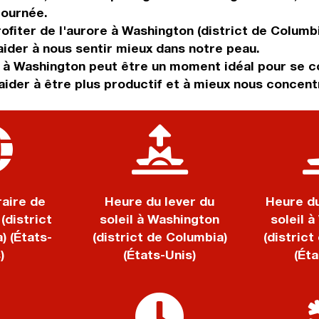
journée.
ofiter de l'aurore à Washington (district de Columb
aider à nous sentir mieux dans notre peau.
 à Washington peut être un moment idéal pour se co
aider à être plus productif et à mieux nous concent
aire de
Heure du lever du
Heure d
(district
soleil à Washington
soleil 
) (États-
(district de Columbia)
(district
)
(États-Unis)
(Éta