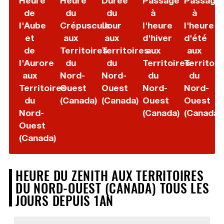
Heure
Heure
Durée
Passage
Passage
de
du
du
à
à
l'Aube
Crépuscule
Jour
l'heure
l'heure
et
aux
aux
d'hiver
d'été
de
Territoires
Territoires
aux
aux
l'Aurore
du
du
Territoires
Territoir
aux
Nord-
Nord-
du
du
Territoires
Ouest
Ouest
Nord-
Nord-
du
(Canada)
(Canada)
Ouest
Ouest
Nord-
(Canada)
(Canada)
Ouest
(Canada)
HEURE DU ZENITH AUX TERRITOIRES
DU NORD-OUEST (CANADA) TOUS LES
JOURS DEPUIS 1AN