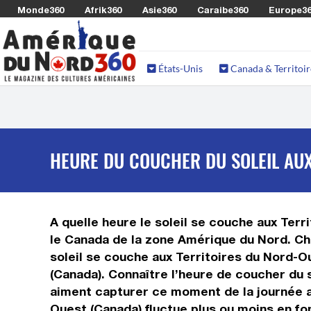
Monde360
Afrik360
Asie360
Caraibe360
Europe3
États-Unis
Canada & Territoir
HEURE DU COUCHER DU SOLEIL AUX
A quelle heure le soleil se couche aux Ter
le Canada de la zone Amérique du Nord. Chaq
soleil se couche aux Territoires du Nord-O
(Canada). Connaître l’heure de coucher du 
aiment capturer ce moment de la journée au
Ouest (Canada) fluctue plus ou moins en f