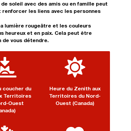
de soleil avec des amis ou en famille peut
renforcer les liens avec les personnes
a lumière rougeâtre et les couleurs
us heureux et en paix. Cela peut être
n de vous détendre.
u coucher du
Heure du Zenith aux
x Territoires
Territoires du Nord-
ord-Ouest
Ouest (Canada)
anada)