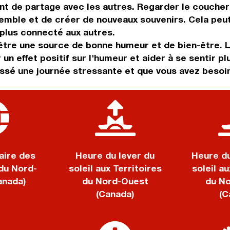
t de partage avec les autres. Regarder le coucher 
mble et de créer de nouveaux souvenirs. Cela peut 
 plus connecté aux autres.
 être une source de bonne humeur et de bien-être. L
un effet positif sur l'humeur et aider à se sentir pl
assé une journée stressante et que vous avez besoi
aire des
Heure du lever du
Heure d
 du Nord-
soleil aux Territoires
soleil au
anada)
du Nord-Ouest
du N
(Canada)
(C