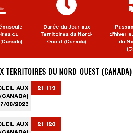
épuscule
Durée du Jour aux
Passag
oires du
Territoires du Nord-
d'hiver a
(Canada)
Ouest (Canada)
du N
(C
X TERRITOIRES DU NORD-OUEST (CANADA) 
LEIL AUX
21H19
 (CANADA)
07/08/2026
LEIL AUX
21H20
 (CANADA)