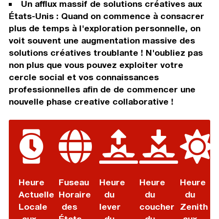
Un afflux massif de solutions créatives aux
États-Unis : Quand on commence à consacrer
plus de temps à l'exploration personnelle, on
voit souvent une augmentation massive des
solutions créatives troublante ! N'oubliez pas
non plus que vous pouvez exploiter votre
cercle social et vos connaissances
professionnelles afin de de commencer une
nouvelle phase creative collaborative !
Heure
Fuseau
Heure
Heure
Heure
Actuelle
Horaire
du
du
du
Locale
des
lever
coucher
Zenith
aux
États-
du
du
aux