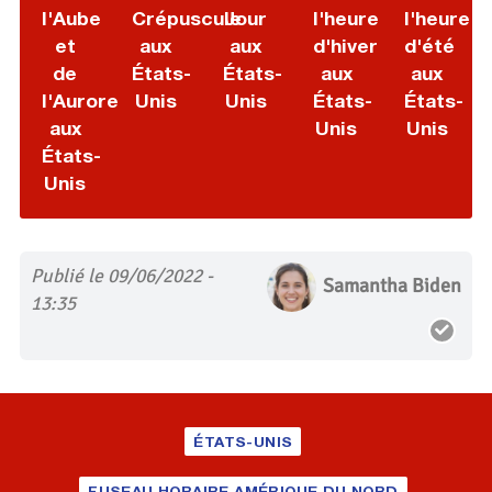
l'Aube
Crépuscule
Jour
l'heure
l'heure
et
aux
aux
d'hiver
d'été
de
États-
États-
aux
aux
l'Aurore
Unis
Unis
États-
États-
aux
Unis
Unis
États-
Unis
Publié le 09/06/2022 -
Samantha Biden
13:35
ÉTATS-UNIS
FUSEAU HORAIRE AMÉRIQUE DU NORD