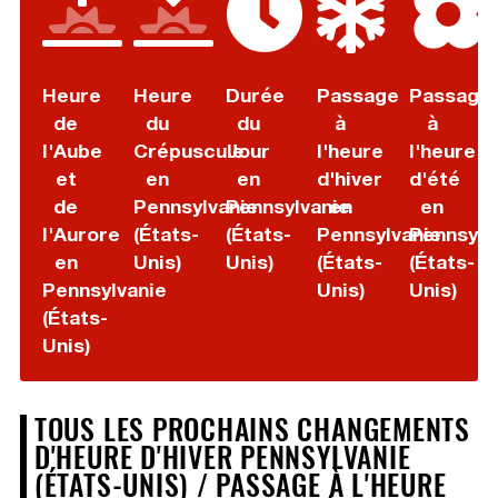
Heure
Heure
Durée
Passage
Passage
de
du
du
à
à
l'Aube
Crépuscule
Jour
l'heure
l'heure
et
en
en
d'hiver
d'été
de
Pennsylvanie
Pennsylvanie
en
en
l'Aurore
(États-
(États-
Pennsylvanie
Pennsylv
en
Unis)
Unis)
(États-
(États-
Pennsylvanie
Unis)
Unis)
(États-
Unis)
TOUS LES PROCHAINS CHANGEMENTS
D'HEURE D'HIVER PENNSYLVANIE
(ÉTATS-UNIS) / PASSAGE À L'HEURE