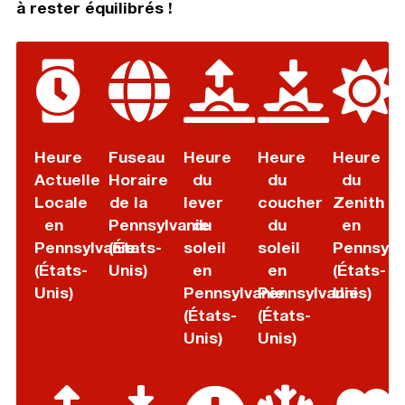
à rester équilibrés !
Heure
Fuseau
Heure
Heure
Heure
Actuelle
Horaire
du
du
du
Locale
de la
lever
coucher
Zenith
en
Pennsylvanie
du
du
en
Pennsylvanie
(États-
soleil
soleil
Pennsylv
(États-
Unis)
en
en
(États-
Unis)
Pennsylvanie
Pennsylvanie
Unis)
(États-
(États-
Unis)
Unis)