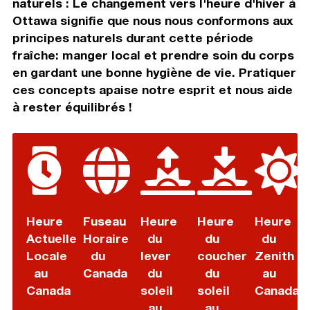
naturels : Le changement vers l'heure d'hiver à
Ottawa signifie que nous nous conformons aux
principes naturels durant cette période
fraîche: manger local et prendre soin du corps
en gardant une bonne hygiène de vie. Pratiquer
ces concepts apaise notre esprit et nous aide
à rester équilibrés !
Heure
Fuseau
Heure
Heure
Heure
Actuelle
Horaire
du
du
du
Locale
du
lever
coucher
Zenith
au
Canada
du
du
au
Canada
soleil
soleil
Canada
au
au