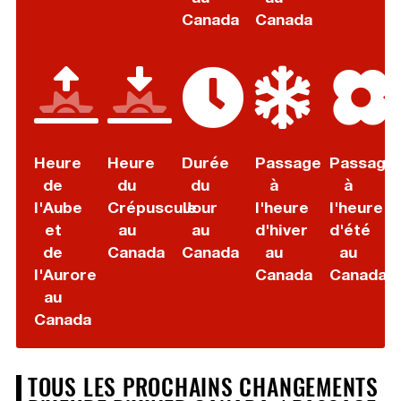
Canada
Canada
Heure
Heure
Durée
Passage
Passage
de
du
du
à
à
l'Aube
Crépuscule
Jour
l'heure
l'heure
et
au
au
d'hiver
d'été
de
Canada
Canada
au
au
l'Aurore
Canada
Canada
au
Canada
TOUS LES PROCHAINS CHANGEMENTS