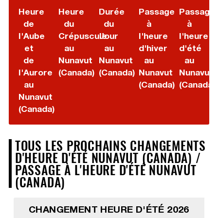
Heure
Heure
Durée
Passage
Passage
de
du
du
à
à
l'Aube
Crépuscule
Jour
l'heure
l'heure
et
au
au
d'hiver
d'été
de
Nunavut
Nunavut
au
au
l'Aurore
(Canada)
(Canada)
Nunavut
Nunavut
au
(Canada)
(Canada)
Nunavut
(Canada)
TOUS LES PROCHAINS CHANGEMENTS
D'HEURE D'ÉTÉ NUNAVUT (CANADA) /
PASSAGE À L'HEURE D'ÉTÉ NUNAVUT
(CANADA)
CHANGEMENT HEURE D'ÉTÉ 2026