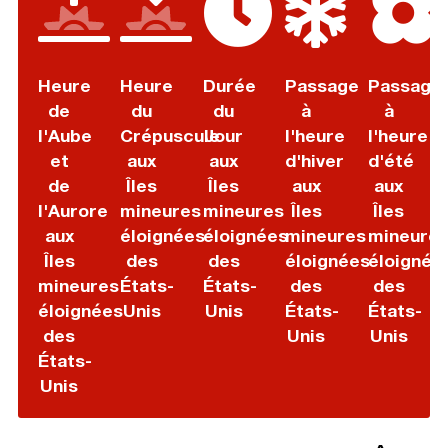
Heure
Heure
Durée
Passage
Passage
de
du
du
à
à
l'Aube
Crépuscule
Jour
l'heure
l'heure
et
aux
aux
d'hiver
d'été
de
Îles
Îles
aux
aux
l'Aurore
mineures
mineures
Îles
Îles
aux
éloignées
éloignées
mineures
mineure
Îles
des
des
éloignées
éloignée
mineures
États-
États-
des
des
éloignées
Unis
Unis
États-
États-
des
Unis
Unis
États-
Unis