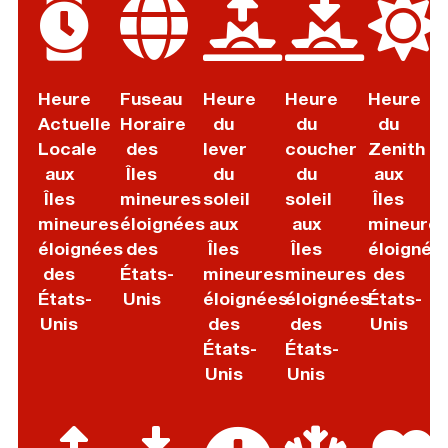
Heure
Fuseau
Heure
Heure
Heure
Actuelle
Horaire
du
du
du
Locale
des
lever
coucher
Zenith
aux
Îles
du
du
aux
Îles
mineures
soleil
soleil
Îles
mineures
éloignées
aux
aux
mineure
éloignées
des
Îles
Îles
éloignée
des
États-
mineures
mineures
des
États-
Unis
éloignées
éloignées
États-
Unis
des
des
Unis
États-
États-
Unis
Unis