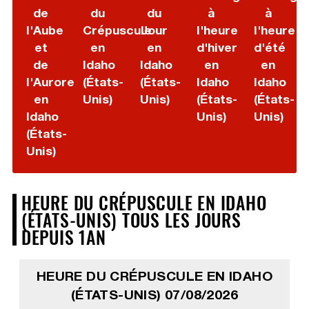
de
du
du
à
à
l'Aube
Crépuscule
Jour
l'heure
l'heure
et
en
en
d'hiver
d'été
de
Idaho
Idaho
en
en
l'Aurore
(États-
(États-
Idaho
Idaho
en
Unis)
Unis)
(États-
(États-
Idaho
Unis)
Unis)
(États-
Unis)
HEURE DU CRÉPUSCULE EN IDAHO
(ÉTATS-UNIS) TOUS LES JOURS
DEPUIS 1AN
HEURE DU CRÉPUSCULE EN IDAHO
(ÉTATS-UNIS) 07/08/2026