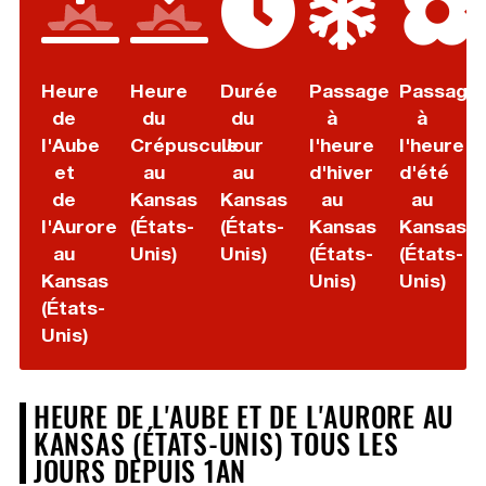
Heure
Heure
Durée
Passage
Passage
de
du
du
à
à
l'Aube
Crépuscule
Jour
l'heure
l'heure
et
au
au
d'hiver
d'été
de
Kansas
Kansas
au
au
l'Aurore
(États-
(États-
Kansas
Kansas
au
Unis)
Unis)
(États-
(États-
Kansas
Unis)
Unis)
(États-
Unis)
HEURE DE L'AUBE ET DE L'AURORE AU
KANSAS (ÉTATS-UNIS) TOUS LES
JOURS DEPUIS 1AN