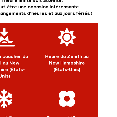
l'heure limite soit atteinte.
eut-être une occasion intéressante
angements d’heures et aux jours fériés !
u coucher du
Heure du Zenith au
il au New
New Hampshire
ire (États-
(États-Unis)
Unis)