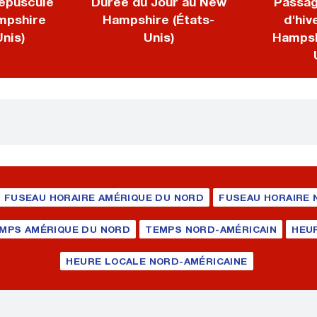
épuscule
Durée du Jour au New
Passag
mpshire
Hampshire (États-
d'hiv
Unis)
Unis)
Hampsh
FUSEAU HORAIRE AMÉRIQUE DU NORD
FUSEAU HORAIRE 
MPS AMÉRIQUE DU NORD
TEMPS NORD-AMÉRICAIN
HEU
HEURE LOCALE NORD-AMÉRICAINE