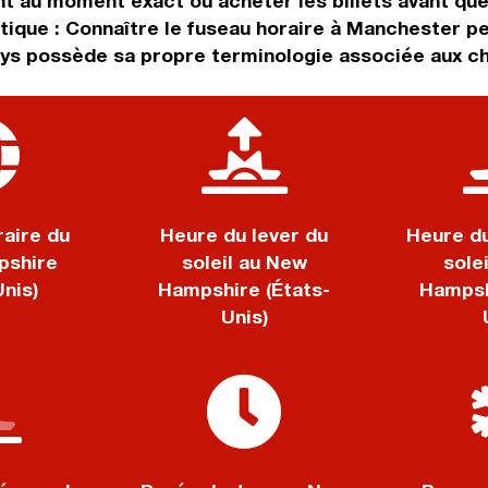
nt au moment exact où acheter les billets avant que 
tique : Connaître le fuseau horaire à Manchester p
ays possède sa propre terminologie associée aux ch
aire du
Heure du lever du
Heure d
shire
soleil au New
sole
Unis)
Hampshire (États-
Hampsh
Unis)