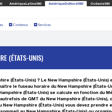
60
AmériqueLatine360
AmériqueDuNord360
Océanie360
es
Contenus
Services
E (ÉTATS-UNIS)
ire (États-Unis) ? Le New Hampshire (États-Unis) e
aître le fuseau horaire du New Hampshire (États-Uni
Hampshire (États-Unis) se calcule en fonction du Mé
t autrefois de GMT du New Hampshire (États-Unis), 
au New Hampshire (États-Unis) vous devez prendre 
 sommeil au New Hampshire (États-Unis) ou organise