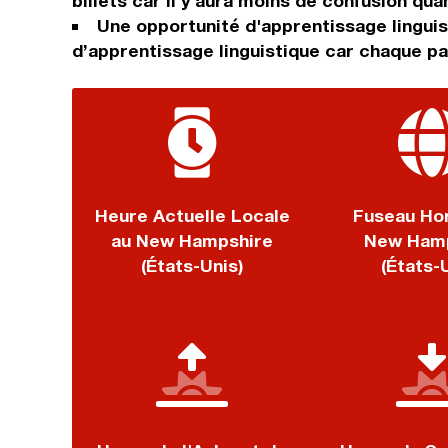
billets car il y aura moins de confusion qua
Une opportunité d'apprentissage linguis
d’apprentissage linguistique car chaque p
Heure Actuelle Locale
Fuseau Hor
au New Hampshire
New Hamp
(États-Unis)
(États-