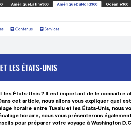
60
AmériqueLatine360
AmériqueDuNord360
Océanie360
es
Contenus
Services
ET LES ÉTATS-UNIS
 les États-Unis ? Il est important de le connaître af
Dans cet article, nous allons vous expliquer quel es
age horaire entre Tuvalu et les États-Unis, nous vou
 décalage horaire, nous vous présenterons égalemen
nseils pour préparer votre voyage à Washington D.C.