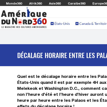
Monde360
Afrik360
Asie360
Caraibe360
Europe3
États-Unis
Canada & Territoir
DÉCALAGE HORAIRE ENTRE LES PALA
Quel est le décalage horaire entre les Palao
États-Unis quand il est par exemple 4H aux 
Melekeok et Washington D.C., comment calcu
non l’heure d’été et l’heure d’hiver auron
heure par heure entre les Palaos et les Ét
effets du décalage horaire !