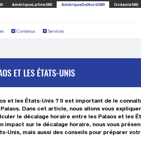
60
AmériqueLatine360
AmériqueDuNord360
Océanie360
es
Contenus
Services
OS ET LES ÉTATS-UNIS
s et les États-Unis ? Il est important de le connaîtr
Palaos. Dans cet article, nous allons vous explique
ler le décalage horaire entre les Palaos et les Ét
t un impact sur le décalage horaire, nous vous prés
ats-Unis, mais aussi des conseils pour préparer vot