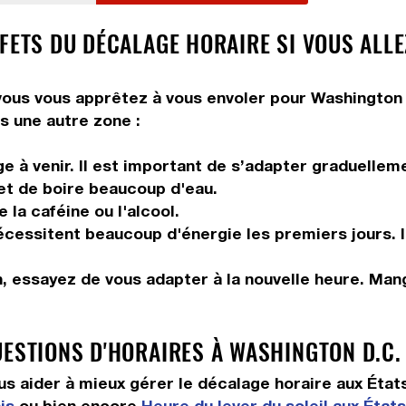
FETS DU DÉCALAGE HORAIRE SI VOUS ALLE
ous vous apprêtez à vous envoler pour Washington D.C
s une autre zone :
 à venir. Il est important de s’adapter graduelleme
 et de boire beaucoup d'eau.
la caféine ou l'alcool.
 nécessitent beaucoup d'énergie les premiers jours. 
n, essayez de vous adapter à la nouvelle heure. Ma
UESTIONS D'HORAIRES À WASHINGTON D.C.
 aider à mieux gérer le décalage horaire aux État
is
ou bien encore
Heure du lever du soleil aux État