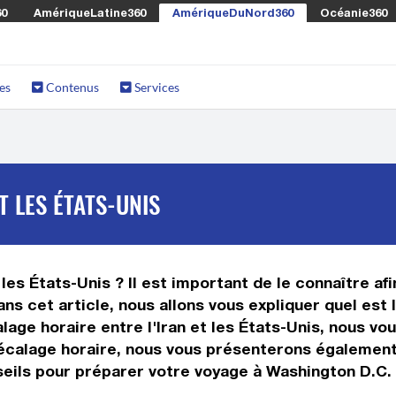
60
AmériqueLatine360
AmériqueDuNord360
Océanie360
es
Contenus
Services
T LES ÉTATS-UNIS
 les États-Unis ? Il est important de le connaître afi
ans cet article, nous allons vous expliquer quel est
ge horaire entre l'Iran et les États-Unis, nous vou
 décalage horaire, nous vous présenterons égalemen
nseils pour préparer votre voyage à Washington D.C. 