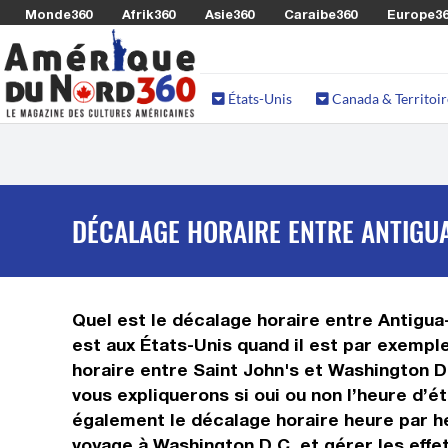
Monde360
Afrik360
Asie360
Caraibe360
Europe3
États-Unis
Canada & Territoir
DÉCALAGE HORAIRE ENTRE ANTIGUA
Quel est le décalage horaire entre Antigua-
est aux États-Unis quand il est par exemple
horaire entre Saint John's et Washington D
vous expliquerons si oui ou non l’heure d’é
également le décalage horaire heure par he
voyage à Washington D.C. et gérer les effet