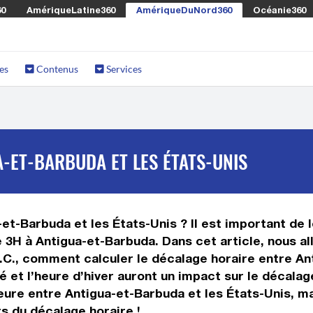
60
AmériqueLatine360
AmériqueDuNord360
Océanie360
es
Contenus
Services
-ET-BARBUDA ET LES ÉTATS-UNIS
et-Barbuda et les États-Unis ? Il est important de le
 3H à Antigua-et-Barbuda. Dans cet article, nous al
.C., comment calculer le décalage horaire entre An
té et l’heure d’hiver auront un impact sur le décal
ure entre Antigua-et-Barbuda et les États-Unis, ma
s du décalage horaire !