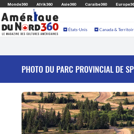
Monde360
Afrik360
Asie360
Caraibe360
Europe3
États-Unis
Canada & Territoir
PHOTO DU PARC PROVINCIAL DE S