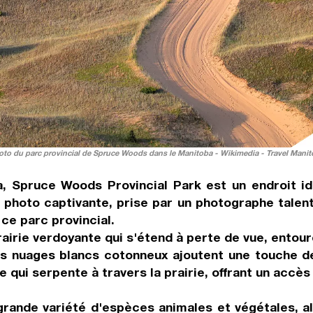
oto du parc provincial de Spruce Woods dans le Manitoba - Wikimedia - Travel Manit
, Spruce Woods Provincial Park est un endroit id
te photo captivante, prise par un photographe talen
ce parc provincial.
rairie verdoyante qui s'étend à perte de vue, ento
 les nuages blancs cotonneux ajoutent une touche 
qui serpente à travers la prairie, offrant un accès
rande variété d'espèces animales et végétales, al