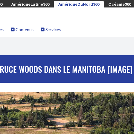
60
AmériqueLatine360
AmériqueDuNord360
Océanie360
es
Contenus
Services
PRUCE WOODS DANS LE MANITOBA [IMAGE]