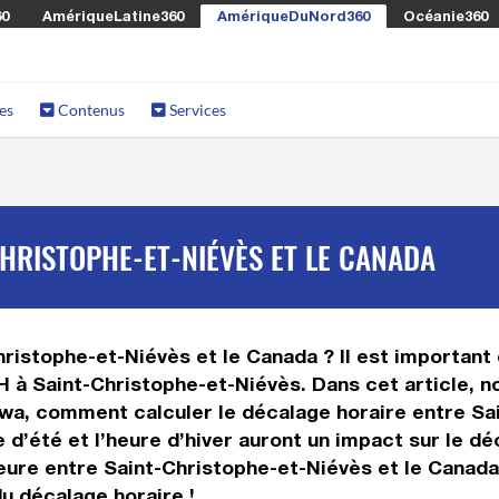
60
AmériqueLatine360
AmériqueDuNord360
Océanie360
es
Contenus
Services
HRISTOPHE-ET-NIÉVÈS ET LE CANADA
ristophe-et-Niévès et le Canada ? Il est important d
H à Saint-Christophe-et-Niévès. Dans cet article, no
wa, comment calculer le décalage horaire entre Sai
e d’été et l’heure d’hiver auront un impact sur le 
eure entre Saint-Christophe-et-Niévès et le Canada
du décalage horaire !