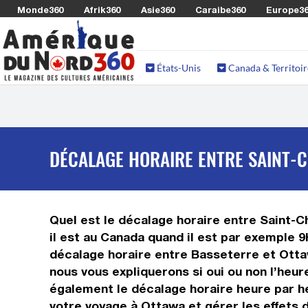
Monde360
Afrik360
Asie360
Caraibe360
Europe3
États-Unis
Canada & Territoir
DÉCALAGE HORAIRE ENTRE SAINT-C
Quel est le décalage horaire entre Saint-Ch
il est au Canada quand il est par exemple 9
décalage horaire entre Basseterre et Otta
nous vous expliquerons si oui ou non l’heur
également le décalage horaire heure par h
votre voyage à Ottawa et gérer les effets 