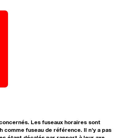
s concernés. Les fuseaux horaires sont
h comme fuseau de référence. Il n'y a pas
res étant décalés par rapport à leur axe