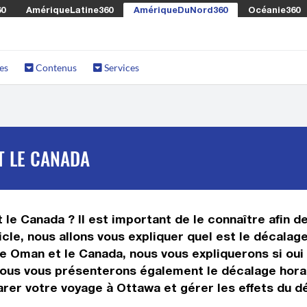
60
AmériqueLatine360
AmériqueDuNord360
Océanie360
es
Contenus
Services
T LE CANADA
le Canada ? Il est important de le connaître afin d
icle, nous allons vous expliquer quel est le décala
 Oman et le Canada, nous vous expliquerons si oui o
 nous vous présenterons également le décalage hora
rer votre voyage à Ottawa et gérer les effets du dé