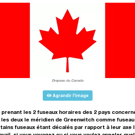
Drapeau du Canada
Agrandir l'image
n prenant les 2 fuseaux horaires des 2 pays concern
 les deux le méridien de Greenwitch comme fuseau 
tains fuseaux étant décalés par rapport à leur axe l
avail, si vous voyagez ou si vous voulez appeler quel