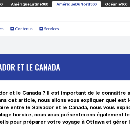
60
AmériqueLatine360
AmériqueDuNord360
Océanie360
es
Contenus
Services
ADOR ET LE CANADA
or et le Canada ? Il est important de le connaître a
ns cet article, nous allons vous expliquer quel est
re entre le Salvador et le Canada, nous vous expliq
calage horaire, nous vous présenterons également le
eils pour préparer votre voyage à Ottawa et gérer l