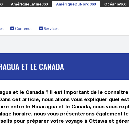
60
AmériqueLatine360
AmériqueDuNord360
Océanie360
es
Contenus
Services
RAGUA ET LE CANADA
agua et le Canada ? Il est important de le connaître 
Dans cet article, nous allons vous expliquer quel e
re entre le Nicaragua et le Canada, nous vous expli
calage horaire, nous vous présenterons également le
seils pour préparer votre voyage à Ottawa et gérer 