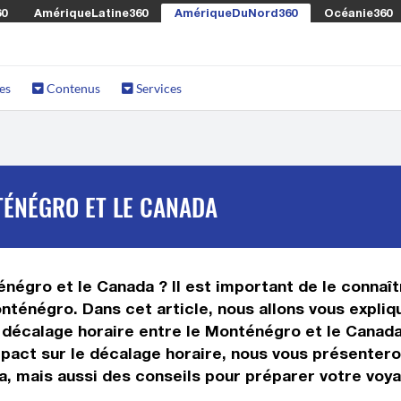
60
AmériqueLatine360
AmériqueDuNord360
Océanie360
es
Contenus
Services
TÉNÉGRO ET LE CANADA
négro et le Canada ? Il est important de le connaître
ténégro. Dans cet article, nous allons vous expliqu
décalage horaire entre le Monténégro et le Canada,
 impact sur le décalage horaire, nous vous présente
, mais aussi des conseils pour préparer votre voya