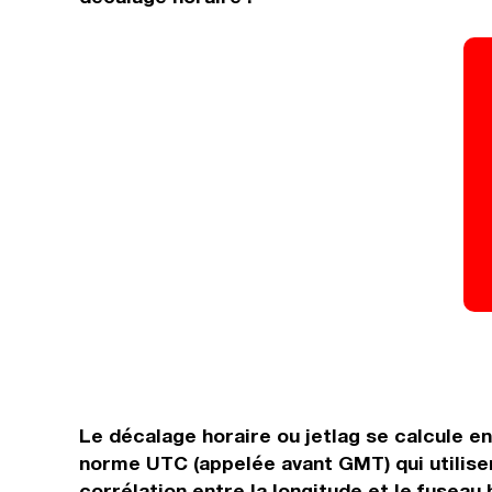
Le décalage horaire ou jetlag se calcule e
norme UTC (appelée avant GMT) qui utilisen
corrélation entre la longitude et le fuseau 