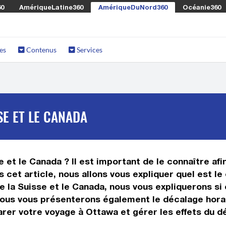
60
AmériqueLatine360
AmériqueDuNord360
Océanie360
es
Contenus
Services
SE ET LE CANADA
 et le Canada ? Il est important de le connaître afi
 cet article, nous allons vous expliquer quel est l
la Suisse et le Canada, nous vous expliquerons si ou
nous vous présenterons également le décalage horai
rer votre voyage à Ottawa et gérer les effets du dé