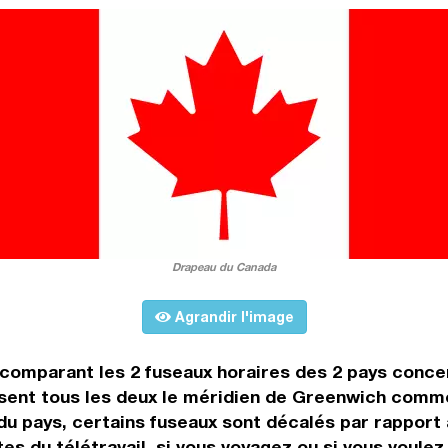
Drapeau du Canada
Agrandir l'image
n comparant les 2 fuseaux horaires des 2 pays conc
sent tous les deux le méridien de Greenwich comme
 du pays, certains fuseaux sont décalés par rapport à
es du télétravail, si vous voyagez ou si vous voulez