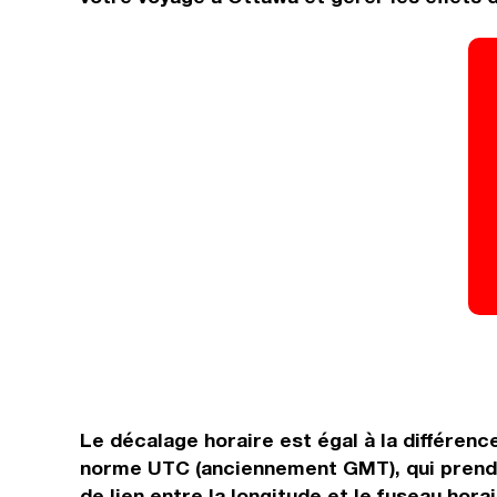
Le décalage horaire est égal à la différenc
norme UTC (anciennement GMT), qui prend 
de lien entre la longitude et le fuseau hora