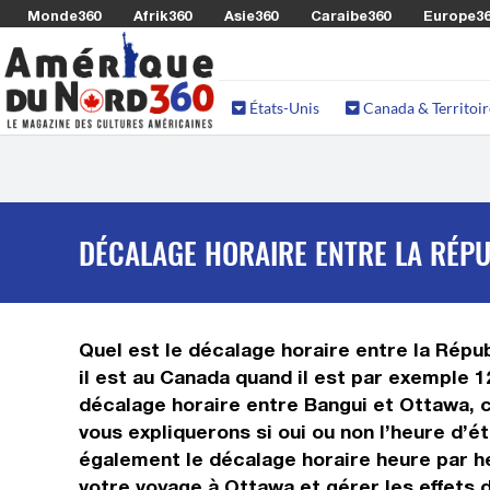
Monde360
Afrik360
Asie360
Caraibe360
Europe3
États-Unis
Canada & Territoir
DÉCALAGE HORAIRE ENTRE LA RÉPU
Quel est le décalage horaire entre la Répub
il est au Canada quand il est par exemple 1
décalage horaire entre Bangui et Ottawa, c
vous expliquerons si oui ou non l’heure d’é
également le décalage horaire heure par he
votre voyage à Ottawa et gérer les effets 