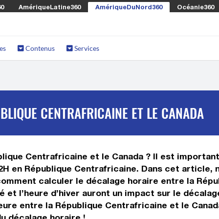
60
AmériqueLatine360
AmériqueDuNord360
Océanie360
es
Contenus
Services
BLIQUE CENTRAFRICAINE ET LE CANADA
lique Centrafricaine et le Canada ? Il est important
2H en République Centrafricaine. Dans cet article, n
omment calculer le décalage horaire entre la Répub
té et l’heure d’hiver auront un impact sur le décal
ure entre la République Centrafricaine et le Canad
du décalage horaire !