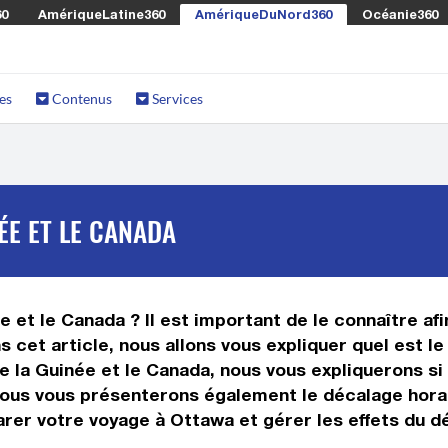
60
AmériqueLatine360
AmériqueDuNord360
Océanie360
es
Contenus
Services
ÉE ET LE CANADA
e et le Canada ? Il est important de le connaître afi
s cet article, nous allons vous expliquer quel est l
la Guinée et le Canada, nous vous expliquerons si o
nous vous présenterons également le décalage horai
rer votre voyage à Ottawa et gérer les effets du dé