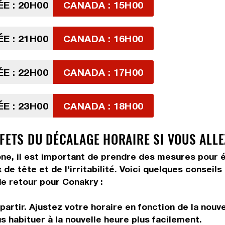
E : 20H00
CANADA : 15H00
E : 21H00
CANADA : 16H00
E : 22H00
CANADA : 17H00
E : 23H00
CANADA : 18H00
FFETS DU DÉCALAGE HORAIRE SI VOUS ALL
ne, il est important de prendre des mesures pour é
de tête et de l'irritabilité. Voici quelques conseil
de retour pour Conakry :
artir. Ajustez votre horaire en fonction de la nouv
us habituer à la nouvelle heure plus facilement.