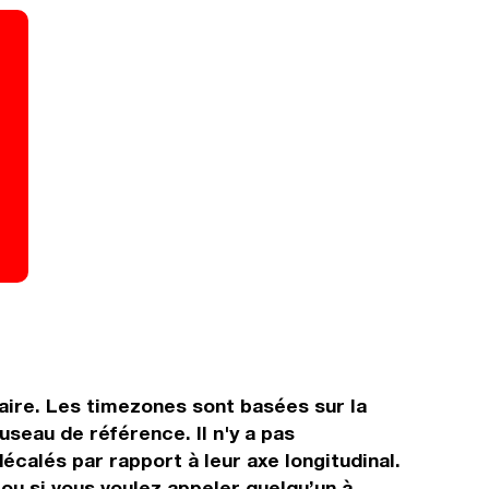
raire. Les timezones sont basées sur la
seau de référence. Il n'y a pas
écalés par rapport à leur axe longitudinal.
z ou si vous voulez appeler quelqu’un à