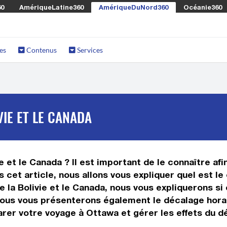
60
AmériqueLatine360
AmériqueDuNord360
Océanie360
es
Contenus
Services
IE ET LE CANADA
e et le Canada ? Il est important de le connaître afi
s cet article, nous allons vous expliquer quel est l
la Bolivie et le Canada, nous vous expliquerons si o
nous vous présenterons également le décalage horair
rer votre voyage à Ottawa et gérer les effets du dé