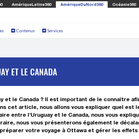
60
AmériqueLatine360
AmériqueDuNord360
Océanie360
es
Contenus
Services
AY ET LE CANADA
y et le Canada ? Il est important de le connaître afi
ns cet article, nous allons vous expliquer quel est
re entre l'Uruguay et le Canada, nous vous expliquer
oraire, nous vous présenterons également le décala
 préparer votre voyage à Ottawa et gérer les effets