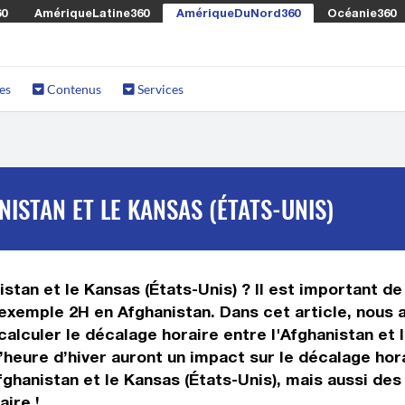
60
AmériqueLatine360
AmériqueDuNord360
Océanie360
es
Contenus
Services
ISTAN ET LE KANSAS (ÉTATS-UNIS)
stan et le Kansas (États-Unis) ? Il est important de 
 exemple 2H en Afghanistan. Dans cet article, nous 
alculer le décalage horaire entre l'Afghanistan et l
 l’heure d’hiver auront un impact sur le décalage h
fghanistan et le Kansas (États-Unis), mais aussi de
aire !