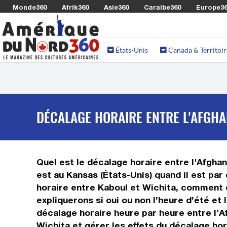
Monde360
Afrik360
Asie360
Caraibe360
Europe3
États-Unis
Canada & Territoir
DÉCALAGE HORAIRE ENTRE L'AFGHAN
Quel est le décalage horaire entre l'Afghani
est au Kansas (États-Unis) quand il est par
horaire entre Kaboul et Wichita, comment c
expliquerons si oui ou non l’heure d’été et
décalage horaire heure par heure entre l'A
Wichita et gérer les effets du décalage hor