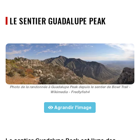
LE SENTIER GUADALUPE PEAK
Photo de la randonnée à Guadalupe Peak depuis le sentier de Bowl Trail -
Wikimedia - Fredlyfish4
Agrandir l'image