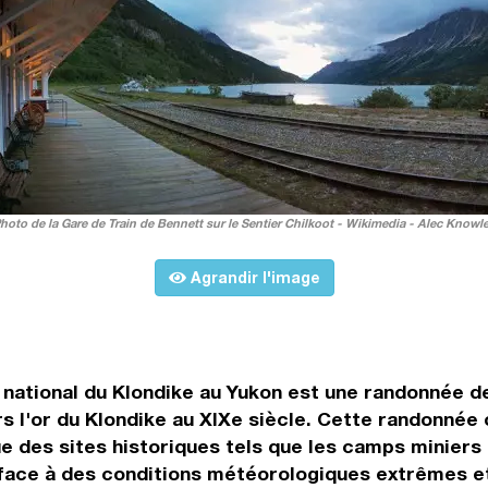
hoto de la Gare de Train de Bennett sur le Sentier Chilkoot - Wikimedia - Alec Knowl
Agrandir l'image
e national du Klondike au Yukon est une randonnée d
s l'or du Klondike au XIXe siècle. Cette randonnée 
 que des sites historiques tels que les camps minie
 face à des conditions météorologiques extrêmes e