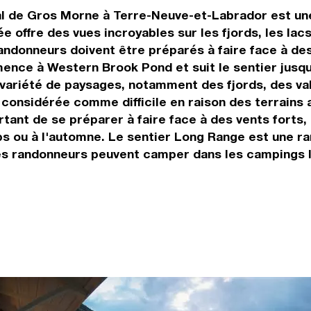
al de Gros Morne à Terre-Neuve-et-Labrador est un
 offre des vues incroyables sur les fjords, les la
andonneurs doivent être préparés à faire face à des
nce à Western Brook Pond et suit le sentier jusqu'
 variété de paysages, notamment des fjords, des va
onsidérée comme difficile en raison des terrains 
ant de se préparer à faire face à des vents forts, d
ps ou à l'automne. Le sentier Long Range est une r
es randonneurs peuvent camper dans les campings l