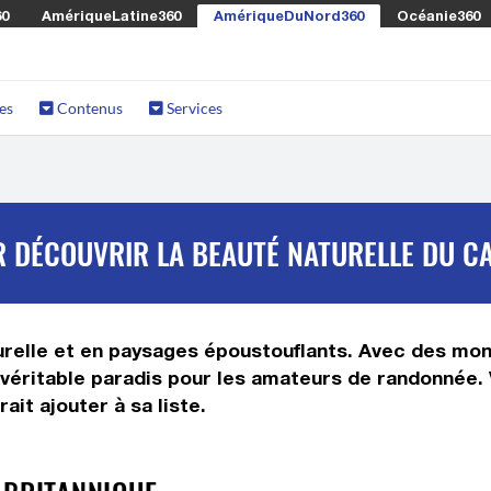
60
AmériqueLatine360
AmériqueDuNord360
Océanie360
es
Contenus
Services
R DÉCOUVRIR LA BEAUTÉ NATURELLE DU C
urelle et en paysages époustouflants. Avec des mon
n véritable paradis pour les amateurs de randonnée.
it ajouter à sa liste.