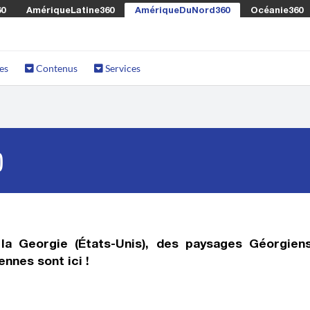
60
AmériqueLatine360
AmériqueDuNord360
Océanie360
es
Contenus
Services
)
la Georgie (États-Unis)
, des paysages Géorgien
nnes sont ici !