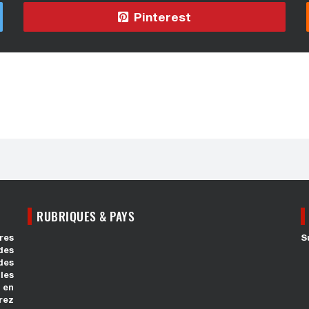
Pinterest
RUBRIQUES & PAYS
res
S
des
des
les
 en
rez