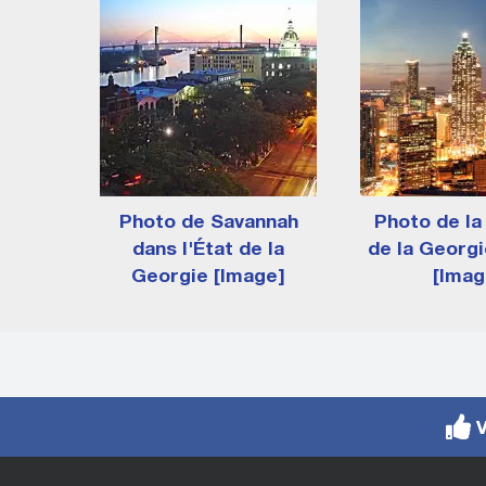
Photo de Savannah
Photo de la
dans l'État de la
de la Georgi
Georgie [Image]
[Imag
V