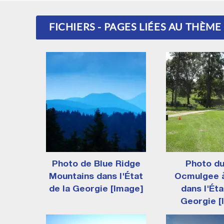
FICHIERS - PAGES LIÉES AU THÈME
Photo de Blue Ridge
Photo du
Mountains dans l'État
Ocmulgee 
de la Georgie [Image]
dans l'Éta
Georgie [