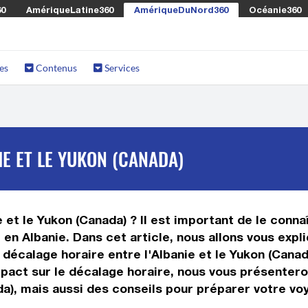
60
AmériqueLatine360
AmériqueDuNord360
Océanie360
es
Contenus
Services
IE ET LE YUKON (CANADA)
 et le Yukon (Canada) ? Il est important de le connaî
en Albanie. Dans cet article, nous allons vous expl
décalage horaire entre l'Albanie et le Yukon (Canad
 impact sur le décalage horaire, nous vous présente
da), mais aussi des conseils pour préparer votre vo