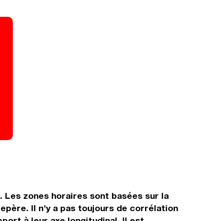
s. Les zones horaires sont basées sur la
ère. Il n'y a pas toujours de corrélation
ort à leur axe longitudinal. Il est