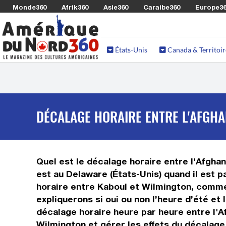
Monde360
Afrik360
Asie360
Caraibe360
Europe3
États-Unis
Canada & Territoir
DÉCALAGE HORAIRE ENTRE L'AFGHAN
Quel est le décalage horaire entre l'Afghani
est au Delaware (États-Unis) quand il est p
horaire entre Kaboul et Wilmington, commen
expliquerons si oui ou non l’heure d’été et
décalage horaire heure par heure entre l'A
Wilmington et gérer les effets du décalage 