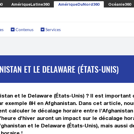
60
AmériqueLatine360
AmériqueDuNord360
Océanie360
es
Contenus
Services
ISTAN ET LE DELAWARE (ÉTATS-UNIS)
stan et le Delaware (États-Unis) ? Il est important d
ar exemple 8H en Afghanistan. Dans cet article, nou
t calculer le décalage horaire entre l'Afghanistan 
 l’heure d’hiver auront un impact sur le décalage h
fghanistan et le Delaware (États-Unis), mais aussi 
horaire !