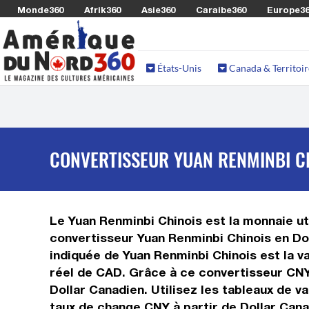
Monde360
Afrik360
Asie360
Caraibe360
Europe3
États-Unis
Canada & Territoir
CONVERTISSEUR YUAN RENMINBI CH
Le Yuan Renminbi Chinois est la monnaie uti
convertisseur Yuan Renminbi Chinois en Dol
indiquée de Yuan Renminbi Chinois est la va
réel de CAD. Grâce à ce convertisseur CNY
Dollar Canadien. Utilisez les tableaux de v
taux de change CNY à partir de Dollar Cana