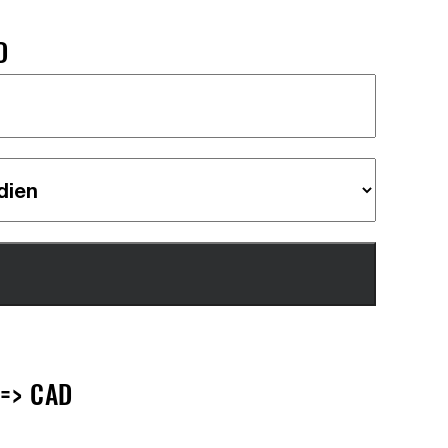
D
 => CAD