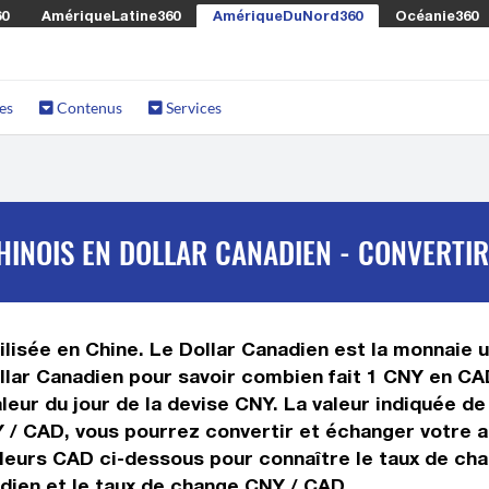
60
AmériqueLatine360
AmériqueDuNord360
Océanie360
es
Contenus
Services
INOIS EN DOLLAR CANADIEN - CONVERTIR
lisée en Chine. Le Dollar Canadien est la monnaie u
lar Canadien pour savoir combien fait 1 CNY en CAD
leur du jour de la devise CNY. La valeur indiquée de
 / CAD, vous pourrez convertir et échanger votre a
aleurs CAD ci-dessous pour connaître le taux de cha
dien et le taux de change CNY / CAD.