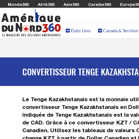
Monde360
Afrik360
Asie360
Caraibe360
Europe3
États-Unis
Canada & Territoir
CONVERTISSEUR TENGE KAZAKHSTAN
Le Tenge Kazakhstanais est la monnaie util
convertisseur Tenge Kazakhstanais en Doll
indiquée de Tenge Kazakhstanais est la vale
de CAD. Grâce à ce convertisseur KZT / CA
Canadien. Utilisez les tableaux de valeurs
change KZT à partir de Dollar Canadien et