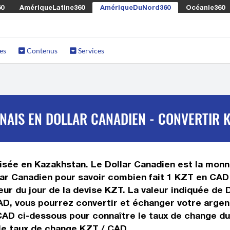
60
AmériqueLatine360
AmériqueDuNord360
Océanie360
es
Contenus
Services
AIS EN DOLLAR CANADIEN - CONVERTIR K
isée en Kazakhstan. Le Dollar Canadien est la monna
ar Canadien pour savoir combien fait 1 KZT en CAD 
ur du jour de la devise KZT. La valeur indiquée de 
D, vous pourrez convertir et échanger votre argen
 CAD ci-dessous pour connaître le taux de change du 
 le taux de change KZT / CAD.