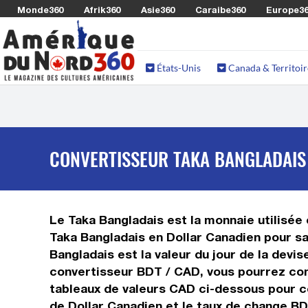
Monde360
Afrik360
Asie360
Caraibe360
Europe3
États-Unis
Canada & Territoir
CONVERTISSEUR TAKA BANGLADAIS 
Le Taka Bangladais est la monnaie utilisée
Taka Bangladais en Dollar Canadien pour sa
Bangladais est la valeur du jour de la devi
convertisseur BDT / CAD, vous pourrez conv
tableaux de valeurs CAD ci-dessous pour co
de Dollar Canadien et le taux de change B