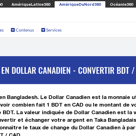
60
AmériqueLatine360
AmériqueDuNord360
Océanie360
es
Contenus
Services
EN DOLLAR CANADIEN - CONVERTIR BDT /
 en Bangladesh. Le Dollar Canadien est la monnaie ut
voir combien fait 1 BDT en CAD ou le montant de vo
se BDT. La valeur indiquée de Dollar Canadien est l
ertir et échanger votre argent en Taka Bangladais e
nnaître le taux de change du Dollar Canadien à part
DT / CAD.