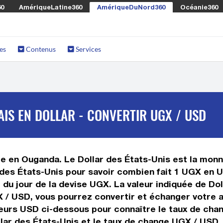
60
AmériqueLatine360
AmériqueDuNord360
Océanie360
es
Contenus
Services
IS EN DOLLAR - CONVERTIR UGX / USD
ée en Ouganda. Le Dollar des États-Unis est la monna
 des États-Unis pour savoir combien fait 1 UGX en U
r du jour de la devise UGX. La valeur indiquée de Do
/ USD, vous pourrez convertir et échanger votre ar
leurs USD ci-dessous pour connaître le taux de chan
lar des États-Unis et le taux de change UGX / USD.