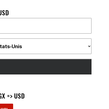
 USD
GX => USD