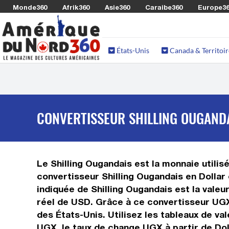
Monde360
Afrik360
Asie360
Caraibe360
Europe3
États-Unis
Canada & Territoir
CONVERTISSEUR SHILLING OUGANDA
Le Shilling Ougandais est la monnaie utilis
convertisseur Shilling Ougandais en Dollar
indiquée de Shilling Ougandais est la valeu
réel de USD. Grâce à ce convertisseur UGX 
des États-Unis. Utilisez les tableaux de va
UGX, le taux de change UGX à partir de Dol