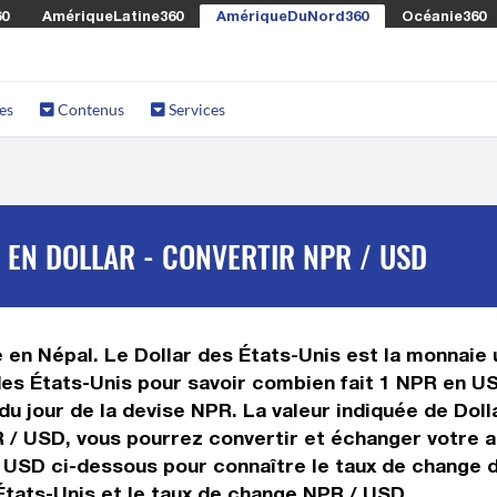
60
AmériqueLatine360
AmériqueDuNord360
Océanie360
es
Contenus
Services
 EN DOLLAR - CONVERTIR NPR / USD
 en Népal. Le Dollar des États-Unis est la monnaie u
es États-Unis pour savoir combien fait 1 NPR en US
du jour de la devise NPR. La valeur indiquée de Doll
 / USD, vous pourrez convertir et échanger votre a
s USD ci-dessous pour connaître le taux de change d
États-Unis et le taux de change NPR / USD.