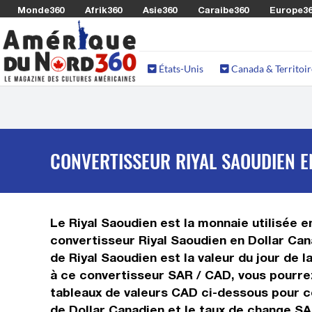
Monde360
Afrik360
Asie360
Caraibe360
Europe3
États-Unis
Canada & Territoir
CONVERTISSEUR RIYAL SAOUDIEN E
Le Riyal Saoudien est la monnaie utilisée e
convertisseur Riyal Saoudien en Dollar Can
de Riyal Saoudien est la valeur du jour de 
à ce convertisseur SAR / CAD, vous pourrez
tableaux de valeurs CAD ci-dessous pour co
de Dollar Canadien et le taux de change SA