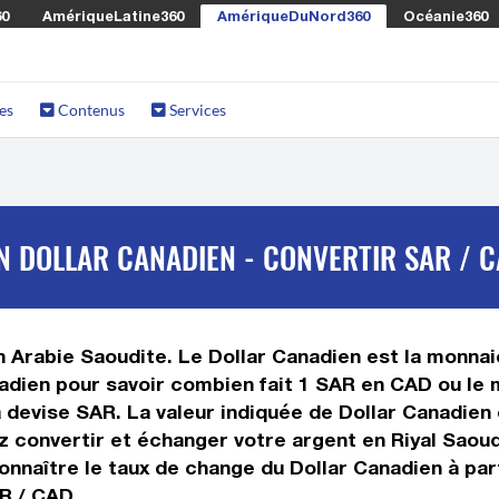
60
AmériqueLatine360
AmériqueDuNord360
Océanie360
es
Contenus
Services
N DOLLAR CANADIEN - CONVERTIR SAR / 
n Arabie Saoudite. Le Dollar Canadien est la monnaie
adien pour savoir combien fait 1 SAR en CAD ou le m
la devise SAR. La valeur indiquée de Dollar Canadie
 convertir et échanger votre argent en Riyal Saoudi
nnaître le taux de change du Dollar Canadien à part
R / CAD.