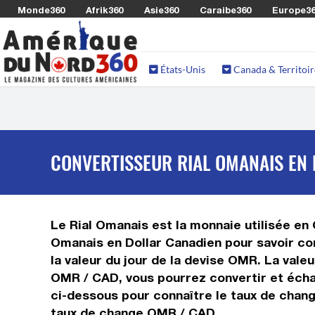
Monde360
Afrik360
Asie360
Caraibe360
Europe3
États-Unis
Canada & Territoir
CONVERTISSEUR RIAL OMANAIS EN 
Le Rial Omanais est la monnaie utilisée en 
Omanais en Dollar Canadien pour savoir co
la valeur du jour de la devise OMR. La val
OMR / CAD, vous pourrez convertir et échan
ci-dessous pour connaître le taux de chang
taux de change OMR / CAD.