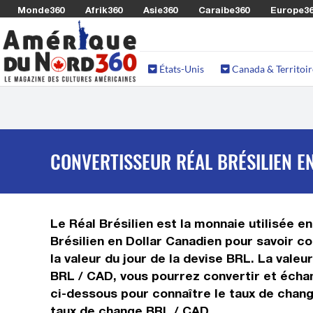
Monde360
Afrik360
Asie360
Caraibe360
Europe3
États-Unis
Canada & Territoir
CONVERTISSEUR RÉAL BRÉSILIEN E
Le Réal Brésilien est la monnaie utilisée e
Brésilien en Dollar Canadien pour savoir co
la valeur du jour de la devise BRL. La vale
BRL / CAD, vous pourrez convertir et échan
ci-dessous pour connaître le taux de change
taux de change BRL / CAD.