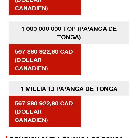
CANADIEN)
1 000 000 000 TOP (PA'ANGA DE
TONGA)
567 880 922,80 CAD
(DOLLAR
CANADIEN)
1 MILLIARD PA'ANGA DE TONGA
567 880 922,80 CAD
(DOLLAR
CANADIEN)