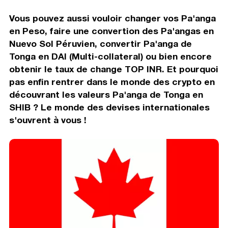
Vous pouvez aussi vouloir changer vos Pa'anga
en Peso, faire une convertion des Pa'angas en
Nuevo Sol Péruvien, convertir Pa'anga de
Tonga en DAI (Multi-collateral) ou bien encore
obtenir le taux de change TOP INR. Et pourquoi
pas enfin rentrer dans le monde des crypto en
découvrant les valeurs Pa'anga de Tonga en
SHIB ? Le monde des devises internationales
s'ouvrent à vous !