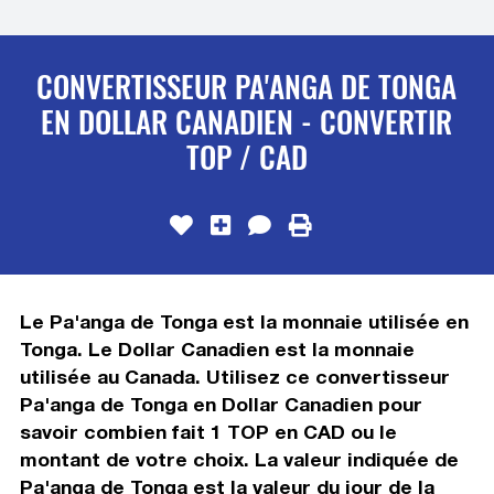
CONVERTISSEUR PA'ANGA DE TONGA
EN DOLLAR CANADIEN - CONVERTIR
TOP / CAD
Le Pa'anga de Tonga est la monnaie utilisée en
Tonga. Le Dollar Canadien est la monnaie
utilisée au Canada. Utilisez ce convertisseur
Pa'anga de Tonga en Dollar Canadien pour
savoir combien fait 1 TOP en CAD ou le
montant de votre choix. La valeur indiquée de
Pa'anga de Tonga est la valeur du jour de la