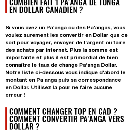
COMBIEN FAIT 1 PA'ANGA DE TONGA
EN DOLLAR CANADIEN ?
Si vous avez un Pa'anga ou des Pa'angas, vous
voulez surement les convertir en Dollar que ce
soit pour voyager, envoyer de l'argent ou faire
des achats par internet. Plus la somme est
importante et plus il est primordial de bien
connaître le taux de change Pa'anga Dollar.
Notre liste ci-dessous vous indique d'abord le
montant en Pa'anga puis sa correspondance
en Dollar. Utilisez la pour ne faire aucune
erreur !
COMMENT CHANGER TOP EN CAD ?
COMMENT CONVERTIR PA'ANGA VERS
DOLLAR ?