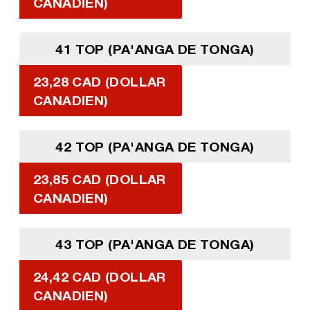
CANADIEN)
41 TOP (PA'ANGA DE TONGA)
23,28 CAD (DOLLAR
CANADIEN)
42 TOP (PA'ANGA DE TONGA)
23,85 CAD (DOLLAR
CANADIEN)
43 TOP (PA'ANGA DE TONGA)
24,42 CAD (DOLLAR
CANADIEN)