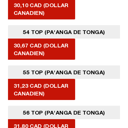
30,10 CAD (DOLLAR
CANADIEN)
54 TOP (PA'ANGA DE TONGA)
30,67 CAD (DOLLAR
CANADIEN)
55 TOP (PA'ANGA DE TONGA)
31,23 CAD (DOLLAR
CANADIEN)
56 TOP (PA'ANGA DE TONGA)
31,80 CAD (DOLLAR