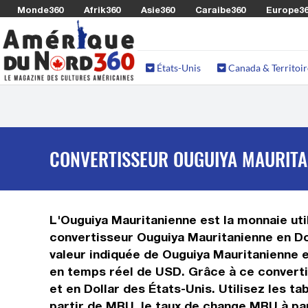
Monde360
Afrik360
Asie360
Caraibe360
Europe3
États-Unis
Canada & Territoir
CONVERTISSEUR OUGUIYA MAURITA
L'Ouguiya Mauritanienne est la monnaie util
convertisseur Ouguiya Mauritanienne en Do
valeur indiquée de Ouguiya Mauritanienne es
en temps réel de USD. Grâce à ce converti
et en Dollar des États-Unis. Utilisez les t
partir de MRU, le taux de change MRU à par