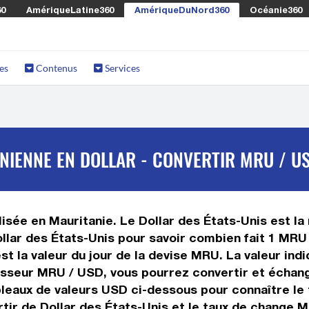
60
AmériqueLatine360
AmériqueDuNord360
Océanie360
es
Contenus
Services
NIENNE EN DOLLAR - CONVERTIR MRU / U
isée en Mauritanie. Le Dollar des États-Unis est la 
llar des États-Unis pour savoir combien fait 1 MRU
t la valeur du jour de la devise MRU. La valeur indi
sseur MRU / USD, vous pourrez convertir et échan
ableaux de valeurs USD ci-dessous pour connaître le
tir de Dollar des États-Unis et le taux de change 